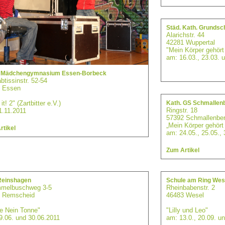
Städ. Kath. Grundsch
Alarichstr. 44
42281 Wuppertal
"Mein Körper gehört
am: 16.03., 23.03. 
. Mädchengymnasium Essen-Borbeck
btissinstr. 52-54
 Essen
 it! 2" (Zartbitter e.V.)
Kath. GS Schmallen
Ringstr. 18
1.11.2011
57392 Schmallenbe
„Mein Körper gehört 
rtikel
am: 24.05., 25.05., 
Zum Artikel
einshagen
Schule am Ring Wes
melbuschweg 3-5
Rheinbabenstr. 2
 Remscheid
46483 Wesel
e Nein Tonne"
"Lilly und Leo"
9.06. und 30.06.2011
am: 13.0., 20.09. u