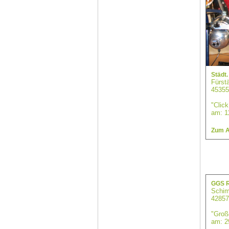
Städt
Fürstä
45355
"Click
am: 1
Zum A
GGS R
Schim
42857
"Groß
am: 2